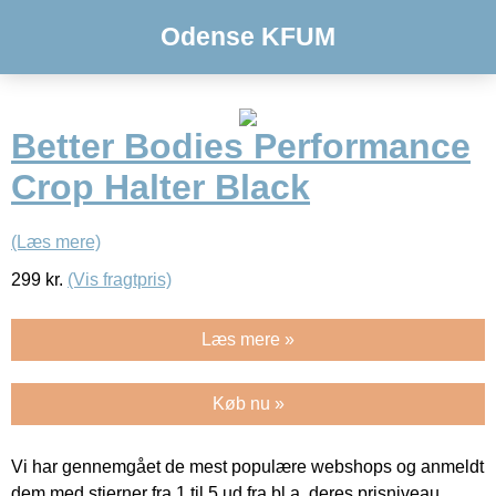
Odense KFUM
Better Bodies Performance
Crop Halter Black
(Læs mere)
299
kr.
(Vis fragtpris)
Læs mere »
Køb nu »
Vi har gennemgået de mest populære webshops og anmeldt
dem med stjerner fra 1 til 5 ud fra bl.a. deres prisniveau,