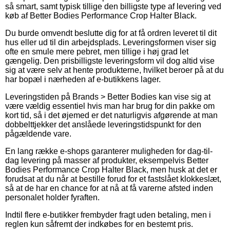
så smart, samt typisk tillige den billigste type af levering ved
køb af Better Bodies Performance Crop Halter Black.
Du burde omvendt beslutte dig for at få ordren leveret til dit
hus eller ud til din arbejdsplads. Leveringsformen viser sig
ofte en smule mere pebret, men tillige i høj grad let
gængelig. Den prisbilligste leveringsform vil dog altid vise
sig at være selv at hente produkterne, hvilket beroer på at du
har bopæl i nærheden af e-butikkens lager.
Leveringstiden på Brands > Better Bodies kan vise sig at
være vældig essentiel hvis man har brug for din pakke om
kort tid, så i det øjemed er det naturligvis afgørende at man
dobbelttjekker det anslåede leveringstidspunkt for den
pågældende vare.
En lang række e-shops garanterer muligheden for dag-til-
dag levering på masser af produkter, eksempelvis Better
Bodies Performance Crop Halter Black, men husk at det er
forudsat at du når at bestille forud for et fastslået klokkeslæt,
så at de har en chance for at nå at få varerne afsted inden
personalet holder fyraften.
Indtil flere e-butikker frembyder fragt uden betaling, men i
reglen kun såfremt der indkøbes for en bestemt pris.