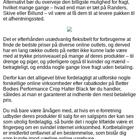
Alternativt bør du overveje den billigste mulighed for fragt,
hvilket mange gange – hvad end man er tæt på Randers,
Skive eller Billund – vil være at få dem til at levere pakken til
et afhentningssted.
Det er efterhånden usædvanlig fleksibelt for forbrugerne at
finde de bedste priser på diverse online outlets, og derved
har en lang række outlets på nettet ikke kunne lade være
med at trykke prisniveauet på mange af deres produkter – til
drenge og piger, og yderligere også til kvinder og mænd –
betragteligt, og endda nogle gange love fragt uden betaling.
Derfor kan det alligevel blive fordelagtigt at udforske nogle
forskellige online virksomheder efter rabatkoder på Better
Bodies Performance Crop Halter Black før du handler,
således at man er garanteret at indhente den mest betalelige
pris.
Du må bare være årvågen med, at hvis en e-forretning
udbyder deres produkter til salg for en salgspris der kan ses
som utrolig fordelagtig, så burde det i nogle tilfælde være et
fingerpeg om en svindel internet virksomhed. Kortbetalinger
er imidlertid omfavnet af en bestemmelse, som bistår dig
som kunde imod uærlige online varehuse.