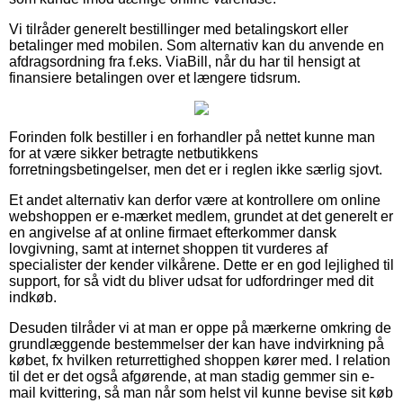
Vi tilråder generelt bestillinger med betalingskort eller
betalinger med mobilen. Som alternativ kan du anvende en
afdragsordning fra f.eks. ViaBill, når du har til hensigt at
finansiere betalingen over et længere tidsrum.
Forinden folk bestiller i en forhandler på nettet kunne man
for at være sikker betragte netbutikkens
forretningsbetingelser, men det er i reglen ikke særlig sjovt.
Et andet alternativ kan derfor være at kontrollere om online
webshoppen er e-mærket medlem, grundet at det generelt er
en angivelse af at online firmaet efterkommer dansk
lovgivning, samt at internet shoppen tit vurderes af
specialister der kender vilkårene. Dette er en god lejlighed til
support, for så vidt du bliver udsat for udfordringer med dit
indkøb.
Desuden tilråder vi at man er oppe på mærkerne omkring de
grundlæggende bestemmelser der kan have indvirkning på
købet, fx hvilken returrettighed shoppen kører med. I relation
til det er det også afgørende, at man stadig gemmer sin e-
mail kvittering, så man når som helst vil kunne bevise sit køb