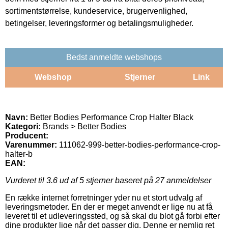
sortimentstørrelse, kundeservice, brugervenlighed,
betingelser, leveringsformer og betalingsmuligheder.
Bedst anmeldte webshops
Webshop
Stjerner
Link
Navn:
Better Bodies Performance Crop Halter Black
Kategori:
Brands > Better Bodies
Producent:
Varenummer:
111062-999-better-bodies-performance-crop-
halter-b
EAN:
Vurderet til
3.6
ud af 5 stjerner baseret på
27
anmeldelser
En række internet forretninger yder nu et stort udvalg af
leveringsmetoder. En der er meget anvendt er lige nu at få
leveret til et udleveringssted, og så skal du blot gå forbi efter
dine produkter lige når det passer dig. Denne er nemlig ret