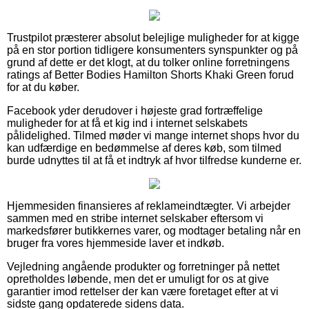
Trustpilot præsterer absolut belejlige muligheder for at kigge
på en stor portion tidligere konsumenters synspunkter og på
grund af dette er det klogt, at du tolker online forretningens
ratings af Better Bodies Hamilton Shorts Khaki Green forud
for at du køber.
Facebook yder derudover i højeste grad fortræffelige
muligheder for at få et kig ind i internet selskabets
pålidelighed. Tilmed møder vi mange internet shops hvor du
kan udfærdige en bedømmelse af deres køb, som tilmed
burde udnyttes til at få et indtryk af hvor tilfredse kunderne er.
Hjemmesiden finansieres af reklameindtægter. Vi arbejder
sammen med en stribe internet selskaber eftersom vi
markedsfører butikkernes varer, og modtager betaling når en
bruger fra vores hjemmeside laver et indkøb.
Vejledning angående produkter og forretninger på nettet
opretholdes løbende, men det er umuligt for os at give
garantier imod rettelser der kan være foretaget efter at vi
sidste gang opdaterede sidens data.