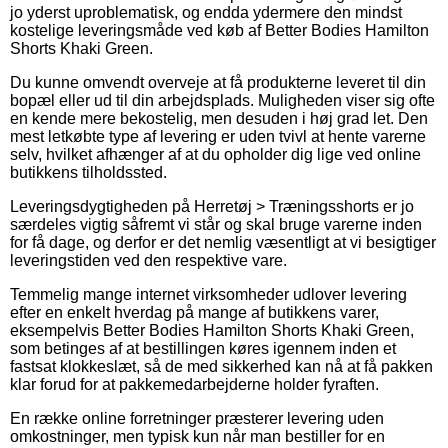
jo yderst uproblematisk, og endda ydermere den mindst
kostelige leveringsmåde ved køb af Better Bodies Hamilton
Shorts Khaki Green.
Du kunne omvendt overveje at få produkterne leveret til din
bopæl eller ud til din arbejdsplads. Muligheden viser sig ofte
en kende mere bekostelig, men desuden i høj grad let. Den
mest letkøbte type af levering er uden tvivl at hente varerne
selv, hvilket afhænger af at du opholder dig lige ved online
butikkens tilholdssted.
Leveringsdygtigheden på Herretøj > Træningsshorts er jo
særdeles vigtig såfremt vi står og skal bruge varerne inden
for få dage, og derfor er det nemlig væsentligt at vi besigtiger
leveringstiden ved den respektive vare.
Temmelig mange internet virksomheder udlover levering
efter en enkelt hverdag på mange af butikkens varer,
eksempelvis Better Bodies Hamilton Shorts Khaki Green,
som betinges af at bestillingen køres igennem inden et
fastsat klokkeslæt, så de med sikkerhed kan nå at få pakken
klar forud for at pakkemedarbejderne holder fyraften.
En række online forretninger præsterer levering uden
omkostninger, men typisk kun når man bestiller for en