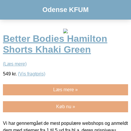
Odense KFUM
Better Bodies Hamilton
Shorts Khaki Green
(Læs mere)
549
kr.
(Vis fragtpris)
Læs mere »
Køb nu »
Vi har gennemgået de mest populære webshops og anmeldt
dem med stjerner fra 1 til 5 ud fra bl.a. deres prisniveau,