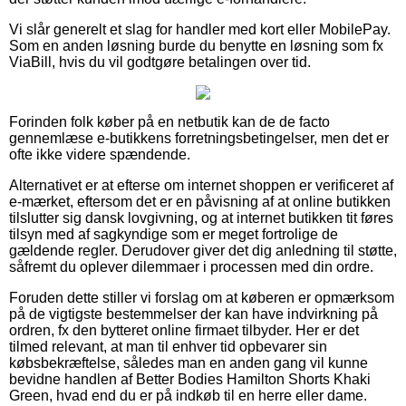
Vi slår generelt et slag for handler med kort eller MobilePay.
Som en anden løsning burde du benytte en løsning som fx
ViaBill, hvis du vil godtgøre betalingen over tid.
Forinden folk køber på en netbutik kan de de facto
gennemlæse e-butikkens forretningsbetingelser, men det er
ofte ikke videre spændende.
Alternativet er at efterse om internet shoppen er verificeret af
e-mærket, eftersom det er en påvisning af at online butikken
tilslutter sig dansk lovgivning, og at internet butikken tit føres
tilsyn med af sagkyndige som er meget fortrolige de
gældende regler. Derudover giver det dig anledning til støtte,
såfremt du oplever dilemmaer i processen med din ordre.
Foruden dette stiller vi forslag om at køberen er opmærksom
på de vigtigste bestemmelser der kan have indvirkning på
ordren, fx den bytteret online firmaet tilbyder. Her er det
tilmed relevant, at man til enhver tid opbevarer sin
købsbekræftelse, således man en anden gang vil kunne
bevidne handlen af Better Bodies Hamilton Shorts Khaki
Green, hvad end du er på indkøb til en herre eller dame.