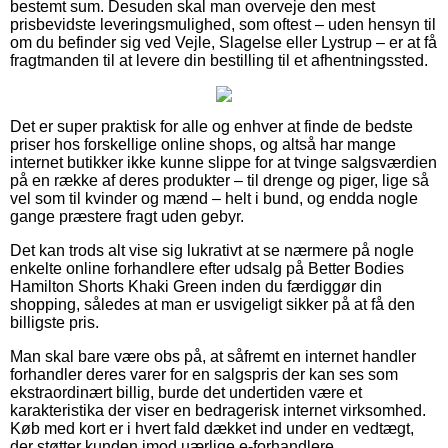
bestemt sum. Desuden skal man overveje den mest
prisbevidste leveringsmulighed, som oftest – uden hensyn til
om du befinder sig ved Vejle, Slagelse eller Lystrup – er at få
fragtmanden til at levere din bestilling til et afhentningssted.
Det er super praktisk for alle og enhver at finde de bedste
priser hos forskellige online shops, og altså har mange
internet butikker ikke kunne slippe for at tvinge salgsværdien
på en række af deres produkter – til drenge og piger, lige så
vel som til kvinder og mænd – helt i bund, og endda nogle
gange præstere fragt uden gebyr.
Det kan trods alt vise sig lukrativt at se nærmere på nogle
enkelte online forhandlere efter udsalg på Better Bodies
Hamilton Shorts Khaki Green inden du færdiggør din
shopping, således at man er usvigeligt sikker på at få den
billigste pris.
Man skal bare være obs på, at såfremt en internet handler
forhandler deres varer for en salgspris der kan ses som
ekstraordinært billig, burde det undertiden være et
karakteristika der viser en bedragerisk internet virksomhed.
Køb med kort er i hvert fald dækket ind under en vedtægt,
der støtter kunden imod uærlige e-forhandlere.