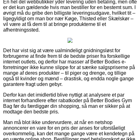
En hel del webbutikker yder levering uden betaling, men ofte
er det kun gældende hvis man bestiller for en bestemt sum. I
øvrigt må du gribe den billigste leveringsudgave, hvilket tit –
ligegyldigt om man bor nær Køge, Thisted eller Skælskør –
vil være at få dem til at bringe produkterne til et
afhentningssted.
Det har vist sig at være ualmindeligt gnidningsløst for
forbrugerne at finde frem til de bedste priser fra forskellige
internet outlets, og derfor har masser af Better Bodies e-
forretninger ikke kunne slippe for at sænke salgspriserne på
mange af deres produkter – til piger og drenge, og tillige
også til kvinder og mænd – drastisk, og endda nogle gange
garantere fragt uden gebyr.
Derfor kan det imidlertid blive nyttigt at analysere et par
internet forhandlere efter rabatkoder på Better Bodies Gym
Bag før du færdiggør din shopping, så man er sikker på at
modtage den bedste pris.
Man må blot ikke undervurdere, at når en netshop
annoncerer en vare for en pris der anses for uforståeligt
overkommelig, kan det mange gange være et kendetegn på
en uægte online shop. Bestillinger med betalingskort er ikke