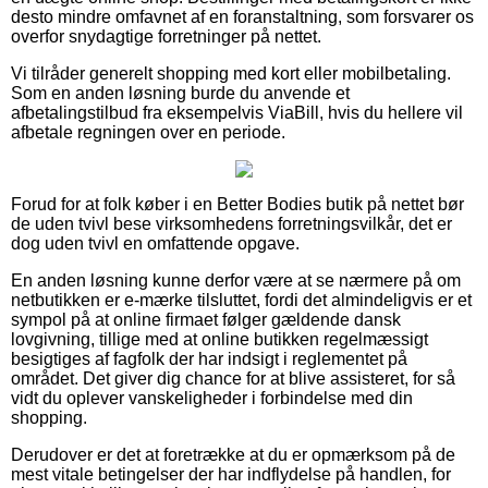
desto mindre omfavnet af en foranstaltning, som forsvarer os
overfor snydagtige forretninger på nettet.
Vi tilråder generelt shopping med kort eller mobilbetaling.
Som en anden løsning burde du anvende et
afbetalingstilbud fra eksempelvis ViaBill, hvis du hellere vil
afbetale regningen over en periode.
Forud for at folk køber i en Better Bodies butik på nettet bør
de uden tvivl bese virksomhedens forretningsvilkår, det er
dog uden tvivl en omfattende opgave.
En anden løsning kunne derfor være at se nærmere på om
netbutikken er e-mærke tilsluttet, fordi det almindeligvis er et
sympol på at online firmaet følger gældende dansk
lovgivning, tillige med at online butikken regelmæssigt
besigtiges af fagfolk der har indsigt i reglementet på
området. Det giver dig chance for at blive assisteret, for så
vidt du oplever vanskeligheder i forbindelse med din
shopping.
Derudover er det at foretrække at du er opmærksom på de
mest vitale betingelser der har indflydelse på handlen, for