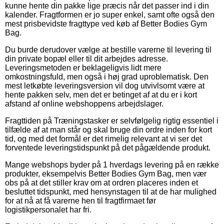
kunne hente din pakke lige præcis når det passer ind i din
kalender. Fragtformen er jo super enkel, samt ofte også den
mest prisbevidste fragttype ved køb af Better Bodies Gym
Bag.
Du burde derudover vælge at bestille varerne til levering til
din private bopæl eller til dit arbejdes adresse.
Leveringsmetoden er beklageligvis lidt mere
omkostningsfuld, men også i høj grad uproblematisk. Den
mest letkøbte leveringsversion vil dog utvivlsomt være at
hente pakken selv, men det er betinget af at du er i kort
afstand af online webshoppens arbejdslager.
Fragttiden på Træningstasker er selvfølgelig rigtig essentiel i
tilfælde af at man står og skal bruge din ordre inden for kort
tid, og med det formål er det rimelig relevant at vi ser det
forventede leveringstidspunkt på det pågældende produkt.
Mange webshops byder på 1 hverdags levering på en række
produkter, eksempelvis Better Bodies Gym Bag, men vær
obs på at det stiller krav om at ordren placeres inden et
besluttet tidspunkt, med hensynstagen til at de har mulighed
for at nå at få varerne hen til fragtfirmaet før
logistikpersonalet har fri.