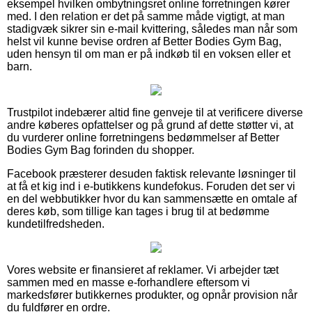
eksempel hvilken ombytningsret online forretningen kører
med. I den relation er det på samme måde vigtigt, at man
stadigvæk sikrer sin e-mail kvittering, således man når som
helst vil kunne bevise ordren af Better Bodies Gym Bag,
uden hensyn til om man er på indkøb til en voksen eller et
barn.
Trustpilot indebærer altid fine genveje til at verificere diverse
andre køberes opfattelser og på grund af dette støtter vi, at
du vurderer online forretningens bedømmelser af Better
Bodies Gym Bag forinden du shopper.
Facebook præsterer desuden faktisk relevante løsninger til
at få et kig ind i e-butikkens kundefokus. Foruden det ser vi
en del webbutikker hvor du kan sammensætte en omtale af
deres køb, som tillige kan tages i brug til at bedømme
kundetilfredsheden.
Vores website er finansieret af reklamer. Vi arbejder tæt
sammen med en masse e-forhandlere eftersom vi
markedsfører butikkernes produkter, og opnår provision når
du fuldfører en ordre.