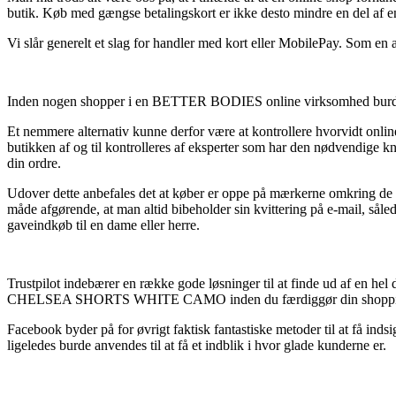
butik. Køb med gængse betalingskort er ikke desto mindre en del af en
Vi slår generelt et slag for handler med kort eller MobilePay. Som en 
Inden nogen shopper i en BETTER BODIES online virksomhed burde de 
Et nemmere alternativ kunne derfor være at kontrollere hvorvidt onlin
butikken af og til kontrolleres af eksperter som har den nødvendige k
din ordre.
Udover dette anbefales det at køber er oppe på mærkerne omkring de vi
måde afgørende, at man altid bibeholder sin kvittering på e-ma
gaveindkøb til en dame eller herre.
Trustpilot indebærer en række gode løsninger til at finde ud af en 
CHELSEA SHORTS WHITE CAMO inden du færdiggør din shoppi
Facebook byder på for øvrigt faktisk fantastiske metoder til at få ind
ligeledes burde anvendes til at få et indblik i hvor glade kunderne er.