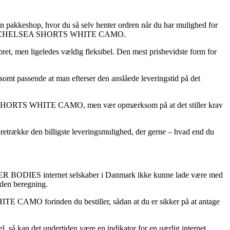
s en pakkeshop, hvor du så selv henter ordren når du har mulighed for
BODIES – CHELSEA SHORTS WHITE CAMO.
bret, men ligeledes vældig fleksibel. Den mest prisbevidste form for
somt passende at man efterser den anslåede leveringstid på det
EA SHORTS WHITE CAMO, men vær opmærksom på at det stiller krav
foretrække den billigste leveringsmulighed, der gerne – hvad end du
BETTER BODIES internet selskaber i Danmark ikke kunne lade være med
uden beregning.
E CAMO forinden du bestiller, sådan at du er sikker på at antage
el, så kan det undertiden være en indikator for en uærlig internet