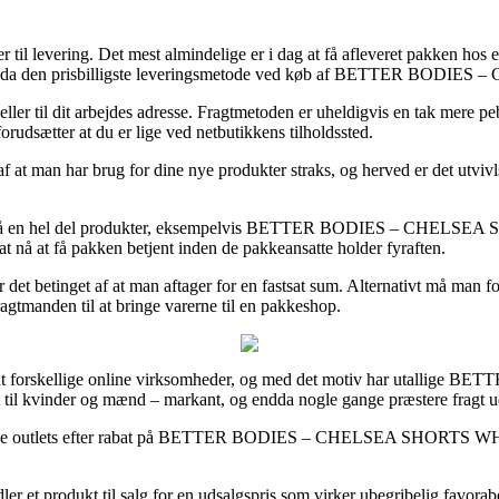
er til levering. Det mest almindelige er i dag at få afleveret pakken ho
nge endda den prisbilligste leveringsmetode ved køb af BETTER 
ller til dit arbejdes adresse. Fragtmetoden er uheldigvis en tak mere pe
orudsætter at du er lige ved netbutikkens tilholdssted.
at man har brug for dine nye produkter straks, og herved er det utvivl
erdag på en hel del produkter, eksempelvis BETTER BODIES – CHELS
r at nå at få pakken betjent inden de pakkeansatte holder fyraften.
r det betinget af at man aftager for en fastsat sum. Alternativt må man 
ragtmanden til at bringe varerne til en pakkeshop.
landt forskellige online virksomheder, og med det motiv har utallige 
mt til kvinder og mænd – markant, og endda nogle gange præstere fragt 
 online outlets efter rabat på BETTER BODIES – CHELSEA SHORTS WHIT
ler et produkt til salg for en udsalgspris som virker ubegribelig favorab