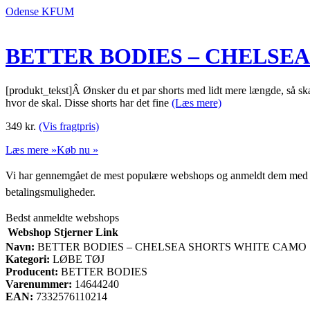
Odense KFUM
BETTER BODIES – CHELSE
[produkt_tekst]Â Ønsker du et par shorts med lidt mere længde, så skal 
hvor de skal. Disse shorts har det fine
(Læs mere)
349
kr.
(Vis fragtpris)
Læs mere »
Køb nu »
Vi har gennemgået de mest populære webshops og anmeldt dem med stjern
betalingsmuligheder.
Bedst anmeldte webshops
Webshop
Stjerner
Link
Navn:
BETTER BODIES – CHELSEA SHORTS WHITE CAMO
Kategori:
LØBE TØJ
Producent:
BETTER BODIES
Varenummer:
14644240
EAN:
7332576110214