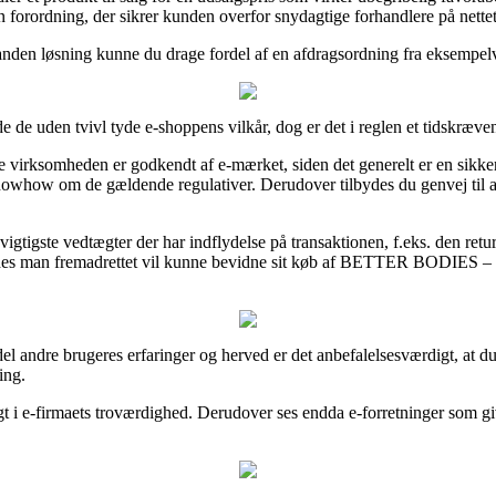
 forordning, der sikrer kunden overfor snydagtige forhandlere på nettet
anden løsning kunne du drage fordel af en afdragsordning fra eksempelvis
uden tvivl tyde e-shoppens vilkår, dog er det i reglen et tidskræven
e virksomheden er godkendt af e-mærket, siden det generelt er en sikkerh
nowhow om de gældende regulativer. Derudover tilbydes du genvej til at 
gtigste vedtægter der har indflydelse på transaktionen, f.eks. den retu
il, således man fremadrettet vil kunne bevidne sit køb af BETTER
hel del andre brugeres erfaringer og herved er det anbefalelsesværdig
ng.
sigt i e-firmaets troværdighed. Derudover ses endda e-forretninger som g