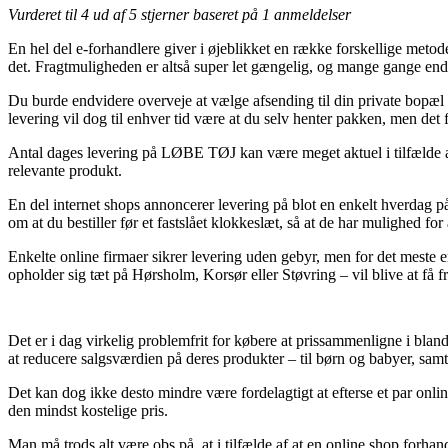
Vurderet til
4
ud af 5 stjerner baseret på
1
anmeldelser
En hel del e-forhandlere giver i øjeblikket en række forskellige metod
det. Fragtmuligheden er altså super let gængelig, og mange ga
Du burde endvidere overveje at vælge afsending til din private bopæl e
levering vil dog til enhver tid være at du selv henter pakken, men det f
Antal dages levering på LØBE TØJ kan være meget aktuel i tilfælde af 
relevante produkt.
En del internet shops annoncerer levering på blot en enkelt hv
om at du bestiller før et fastslået klokkeslæt, så at de har mulighed fo
Enkelte online firmaer sikrer levering uden gebyr, men for det meste e
opholder sig tæt på Hørsholm, Korsør eller Støvring – vil blive at få f
Det er i dag virkelig problemfrit for købere at prissammenligne i b
at reducere salgsværdien på deres produkter – til børn og babyer, sa
Det kan dog ikke desto mindre være fordelagtigt at efterse et par
den mindst kostelige pris.
Man må trods alt være obs på, at i tilfælde af at en online shop forhand