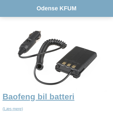
Odense KFUM
Baofeng bil batteri
(Læs mere)