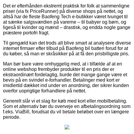
Det er efterhånden ekstremt praktisk for folk at sammenligne
priser (via fx PriceRunner) på diverse shops på nettet, og
altså har de fleste Baofeng Tech e-butikker været tvunget til
at sænke salgsværdien på varerne – til babyer og børn, og
ligeså til kvinder og mænd – drastisk, og endda nogle gange
præstere portofri fragt.
Til gengæld kan det trods alt blive smart at analysere diverse
internet firmaer efter tilbud på Baofeng bil batteri forud for at
du køber, så man er skråsikker på at få den prisbilligste pris.
Man bør bare være omhyggelig med, at i tilfælde af at en
online webshop frembyder produkter til en pris der er
ekstraordinært fordelagtig, burde det mange gange være et
bevis på en svindel e-forhandler. Betalinger med kort er
imidlertid dækket ind under en anordning, der sikrer kunden
overfor uoprigtige forhandlere på nettet.
Generelt slår vi et slag for køb med kort eller mobilbetaling.
Som et alternativ bør du overveje en afbetalingsordning som
f.eks. ViaBill, forudsat du vil betale beløbet over en længere
periode.