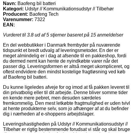
Navn:
Baofeng bil batteri
Kategori:
Udstyr // Kommunikationsudstyr // Tilbehør
Producent:
Baofeng Tech
Varenummer:
7322
EAN:
Vurderet til
3.8
ud af 5 stjerner baseret på
15
anmeldelser
En del webbutikker i Danmark frembyder på nuværende
tidspunkt et bredt udvalg af leveringsmetoder. En der er
meget almindelig er i dag at afsende til en pakkeshop, fordi
du dermed nemt kan hente de nyindkøbte varer når det
passer dig. Leveringsformen er altså meget ukompliceret, og
oftest endvidere den mindst kostelige fragtløsning ved køb
af Baofeng bil batteri.
Du kunne ligeledes afveje for og imod at få pakken leveret til
din privatbolig eller til dit arbejde. Denne bliver somme tider
en kende mere pebret, men desuden særdeles
fremkommelig. Den mest letkøbte fragtmulighed er uden tvivl
at hente produkterne selv, som jo afhænger af at du befinder
dig i nærheden af e-shoppens arbejdslager.
Leveringshastigheden på Udstyr // Kommunikationsudstyr //
Tilbehør er rigtig bestemmende forudsat vi står og skal bruge