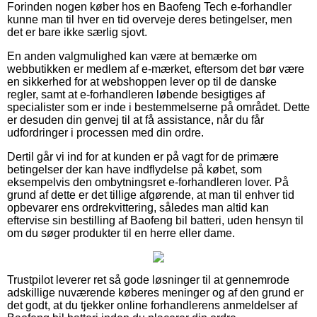
Forinden nogen køber hos en Baofeng Tech e-forhandler
kunne man til hver en tid overveje deres betingelser, men
det er bare ikke særlig sjovt.
En anden valgmulighed kan være at bemærke om
webbutikken er medlem af e-mærket, eftersom det bør være
en sikkerhed for at webshoppen lever op til de danske
regler, samt at e-forhandleren løbende besigtiges af
specialister som er inde i bestemmelserne på området. Dette
er desuden din genvej til at få assistance, når du får
udfordringer i processen med din ordre.
Dertil går vi ind for at kunden er på vagt for de primære
betingelser der kan have indflydelse på købet, som
eksempelvis den ombytningsret e-forhandleren lover. På
grund af dette er det tillige afgørende, at man til enhver tid
opbevarer ens ordrekvittering, således man altid kan
eftervise sin bestilling af Baofeng bil batteri, uden hensyn til
om du søger produkter til en herre eller dame.
Trustpilot leverer ret så gode løsninger til at gennemrode
adskillige nuværende køberes meninger og af den grund er
det godt, at du tjekker online forhandlerens anmeldelser af