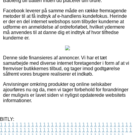
Baofeng bil batteri inden du placerer din ordre.
Facebook leverer på samme måde en række fremragende
metoder til at få indtryk af e-handlens kundefokus. Herinde
er der en del internet webshops som tilbyder kunderne at
udforme en anmeldelse af ordreforløbet, hvilket ydermere
må anvendes til at danne dig et indtryk af hvor tilfredse
kunderne er.
Denne side finansieres af annoncer. Vi har et tæt
samarbejde med diverse internet foretagender i form af at vi
fremviser butikkernes tilbud, og tager imod godtgørelse
såfremt vores brugere realiserer et indkøb.
Anvisninger omkring produkter og online selskaber
ajourføres nu og da, men vi tager forbehold for forandringer
der muligvis er lavet siden vi nyligst opdaterede websitets
informationer.
BITLY:
1
1
1
1
1
1
1
1
1
1
1
1
1
1
1
1
1
1
1
1
1
1
1
1
1
1
1
1
1
1
1
1
1
1
1
1
1
1
1
1
1
1
1
1
1
1
1
1
1
1
1
1
1
1
1
1
1
1
1
1
1
1
1
1
1
1
1
1