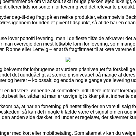
g bestemmende om vi absolut skal bruge pakken øjeblikkeligt, o
kontrollerer tidshorisonten for levering ved det relevante produkt.
mbyder dag-til-dag fragt på en række produkter, eksempelvis Bac
res igennem forinden et givent tidspunkt, så at de har en chanc
use lover portofri levering, men i de fleste tilfælde afkræver det 
r man overveje den mest letkøbte form for levering, som mange
 Rønne eller Lemvig – er at få fragtfirmaet til at køre varerne ti
 bekvemt for forbrugerne at vurdere prisniveauet fra forskellige 
fundet det uundgåeligt at sænke prisniveauet på mange af deres pr
amer og herrer – kolossalt, og endda nogle gange yde levering u
er en tid være lønnende at kontrollere indtil flere internet foretag
t du bestiller, sådan at man er usvigeligt sikker på at indhente de
om på, at når en forretning på nettet tilbyder en vare til salg 
 beskeden, så kan det i nogle tilfælde være et signal om en uoprig
på den anden side dækket ind under et regelsæt, der skærmer k
illinger med kort eller mobilbetaling. Som alternativ kan du vælg