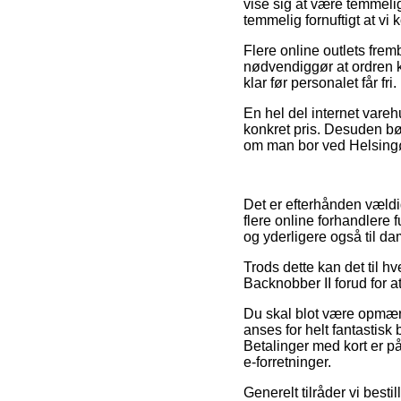
vise sig at være temmeli
temmelig fornuftigt at vi 
Flere online outlets fre
nødvendiggør at ordren kø
klar før personalet får fri.
En hel del internet vareh
konkret pris. Desuden bø
om man bor ved Helsingør,
Det er efterhånden vældig
flere online forhandlere 
og yderligere også til d
Trods dette kan det til hv
Backnobber II forud for a
Du skal blot være opmærks
anses for helt fantastisk
Betalinger med kort er 
e-forretninger.
Generelt tilråder vi best