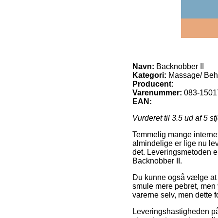
Navn:
Backnobber II
Kategori:
Massage/ Beha
Producent:
Varenummer:
083-1501
EAN:
Vurderet til
3.5
ud af 5 st
Temmelig mange internet 
almindelige er lige nu le
det. Leveringsmetoden er 
Backnobber II.
Du kunne også vælge at få
smule mere pebret, men y
varerne selv, men dette f
Leveringshastigheden p