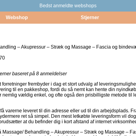
Bedst anmeldte webshops
Webshop
Stjerner
ndling – Akupressur – Stræk og Massage – Fascia og bindev
70
jerner baseret på
8
anmeldelser
forretninger frembyder i dag et stort udvalg af leveringsmuligh
vering til en pakkeshop, fordi du så nemt kan hente din nyindkøbte
nemlig vældig enkel, og ofte også den prisbilligste metode til l
 varerne leveret til din adresse eller ud til din arbejdsplads. Fr
dermere ret så simpel. Den mest letkøbte leveringsform vil dog 
orudsætter at du befinder dig i kort afstand af internet virksomhe
å Massage/ Behandling – Akupressur – Stræk og Massage – Fa