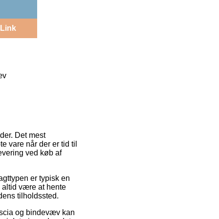
Link
æv
eder. Det mest
 vare når der er tid til
evering ved køb af
agttypen er typisk en
altid være at hente
dens tilholdssted.
scia og bindevæv kan