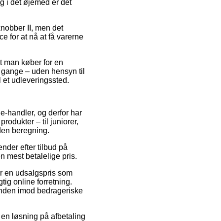
g i det øjemed er det
knobber II, men det
e for at nå at få varerne
at man køber for en
 gange – uden hensyn til
l et udleveringssted.
e-handler, og derfor har
odukter – til juniorer,
den beregning.
ender efter tilbud på
n mest betalelige pris.
for en udsalgspris som
tig online forretning.
unden imod bedrageriske
e en løsning på afbetaling