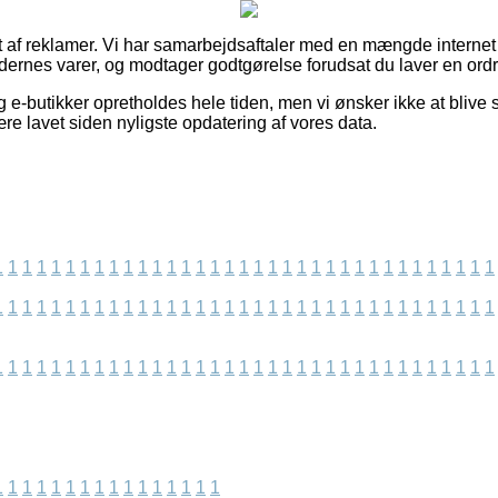
t af reklamer. Vi har samarbejdsaftaler med en mængde interne
ernes varer, og modtager godtgørelse forudsat du laver en ordr
e-butikker opretholdes hele tiden, men vi ønsker ikke at blive sti
re lavet siden nyligste opdatering af vores data.
1
1
1
1
1
1
1
1
1
1
1
1
1
1
1
1
1
1
1
1
1
1
1
1
1
1
1
1
1
1
1
1
1
1
1
1
1
1
1
1
1
1
1
1
1
1
1
1
1
1
1
1
1
1
1
1
1
1
1
1
1
1
1
1
1
1
1
1
1
1
1
1
1
1
1
1
1
1
1
1
1
1
1
1
1
1
1
1
1
1
1
1
1
1
1
1
1
1
1
1
1
1
1
1
1
1
1
1
1
1
1
1
1
1
1
1
1
1
1
1
1