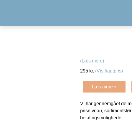
(Læs mere)
295
kr.
(Vis fragtpris)
Læs mere »
Vi har gennemgået de mes
prisniveau, sortimentstø
betalingsmuligheder.