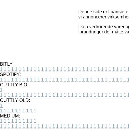
Denne side er finansiere
vi annoncerer virksomhed
Data vedrørende varer og 
forandringer der måtte væ
BITLY:
1
1
1
1
1
1
1
1
1
1
1
1
1
1
1
1
1
1
1
1
1
1
1
1
1
1
1
1
1
1
1
1
1
1
SPOTIFY:
1
1
1
1
1
1
1
1
1
1
1
1
1
1
1
1
1
1
1
1
1
1
1
1
1
1
1
1
1
1
1
1
1
1
CUTTLY BIO:
1
1
1
1
1
1
1
1
1
1
1
1
1
1
1
1
1
1
1
1
1
1
1
1
1
1
1
1
1
1
1
1
1
1
1
CUTTLY OLD:
1
1
1
1
1
1
1
1
1
1
1
MEDIUM:
1
1
1
1
1
1
1
1
1
1
1
1
1
1
1
1
1
1
1
1
1
1
1
1
1
1
1
1
1
1
1
1
1
1
1
1
1
1
1
1
1
1
1
1