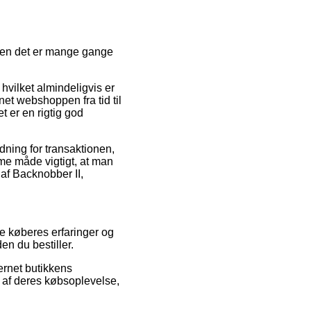
, men det er mange gange
hvilket almindeligvis er
net webshoppen fra tid til
 er en rigtig god
ydning for transaktionen,
me måde vigtigt, at man
 af Backnobber II,
nde køberes erfaringer og
en du bestiller.
ernet butikkens
 af deres købsoplevelse,