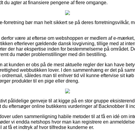
 vidt du agter at finansiere pengene af flere omgange.
e-forretning bør man helt sikkert se på deres forretningsvilkår
e derfor være at efterse om webshoppen er medlem af e-mærket, 
ikken efterlever gældende dansk lovgivning, tillige med at inter
ter der har ekspertise inden for bestemmelserne på området. Det
remt du møder problemstillinger med din bestilling.
ag om at kunden er obs på de mest aktuelle regler der kan have bet
urrettighed webbutikken lover. I den sammenhæng er det på sam
n ordremail, således man til enhver tid vil kunne eftervise sit køb
rger produkter til en pige eller dreng.
lativt pålidelige genveje til at kigge på en stor gruppe eksistere
at du eftersøger online butikkens vurderinger af Backnobber II ind
over uden sammenligning habile metoder til at få en idé om int
øder vi endda netshops hvor man kan registrere en anmeldelse
l at få et indtryk af hvor tilfredse kunderne er.