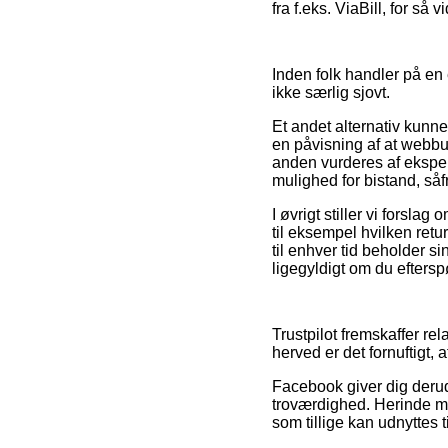
fra f.eks. ViaBill, for så
Inden folk handler på en 
ikke særlig sjovt.
Et andet alternativ kunn
en påvisning af at webbut
anden vurderes af eksper
mulighed for bistand, såf
I øvrigt stiller vi forsl
til eksempel hvilken ret
til enhver tid beholder si
ligegyldigt om du efterspø
Trustpilot fremskaffer re
herved er det fornuftigt, 
Facebook giver dig derud
troværdighed. Herinde m
som tillige kan udnyttes ti